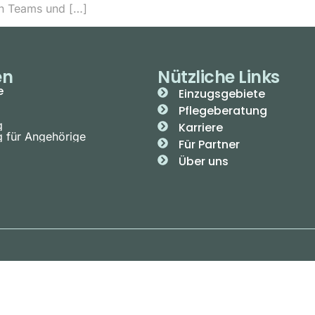
en Teams und […]
en
Nützliche Links
e
Einzugsgebiete
Pflegeberatung
g
Karriere
g für Angehörige
Für Partner
Über uns