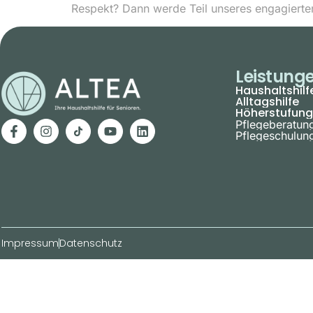
Respekt? Dann werde Teil unseres engagiert
Leistung
Haushaltshilf
Alltagshilfe
Höherstufung
Pflegeberatun
Pflegeschulun
Impressum
Datenschutz